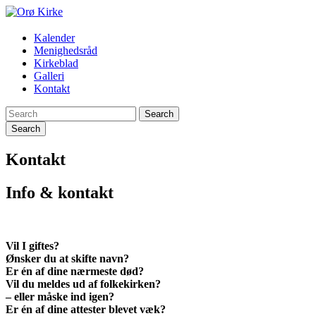
Orø
Kalender
Menighedsråd
Kirke
Kirkeblad
Galleri
Besøg
Kontakt
Orø
Kirke
Search
online:
liste
over
Kontakt
gudstjenester,
kirkeblad,
historie
Info & kontakt
og
billeder.
Vil I giftes?
Ønsker du at skifte navn?
Er én af dine nærmeste død?
Vil du meldes ud af folkekirken?
– eller måske ind igen?
Er én af dine attester blevet væk?