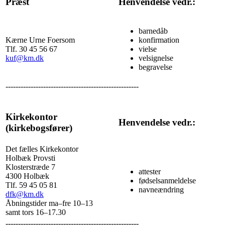
Præst
Henvendelse vedr.:
barnedåb
Kærne Urne Foersom
konfirmation
Tlf. 30 45 56 67
vielse
kuf@km.dk
velsignelse
begravelse
-----------------------------------------------------
Kirkekontor
Henvendelse vedr.:
(kirkebogsfører)
Det fælles Kirkekontor
Holbæk Provsti
Klosterstræde 7
attester
4300 Holbæk
fødselsanmeldelse
Tlf. 59 45 05 81
navneændring
dfk@km.dk
Åbningstider ma–fre 10–13
samt tors 16–17.30
-----------------------------------------------------